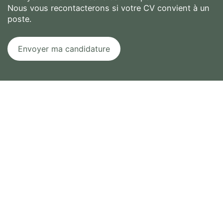
Nous vous recontacterons si votre CV convient à un
poste.
Calculer zéro plus cinq ?
(en chiffres)
Envoyer ma candidature
J’autorise l’utilisation des données
personnelles, conformément à notre
politique de confidentialité
Conformément aux dispositions de l’article L.
223-2 du Code de la Consommation, vous
pouvez vous inscrire sur la liste d’opposition
au démarchage téléphonique « Bloctel »
https://www.bloctel.gouv.fr/